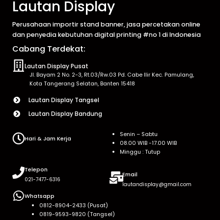
Lautan Display
Perusahaan importir stand banner, jasa percetakan online
dan penyedia kebutuhan digital printing #no 1 di Indonesia
Cabang Terdekat:
Lautan Display Pusat
Jl. Bayam 2 No. 2-3, Rt.03/Rw.03 Pd. Cabe Ilir Kec. Pamulang,
Kota Tangerang Selatan, Banten 15418
Lautan Display Tangsel
Lautan Display Bandung
Senin – Sabtu
Hari & Jam Kerja
08.00 WIB -17.00 WIB
Minggu : Tutup
Telepon
Email
021-7477-6316
lautandisplay@gmail.com
Whatsapp
0812-8904-2433 (Pusat)
0819-9593-9820 (Tangsel)