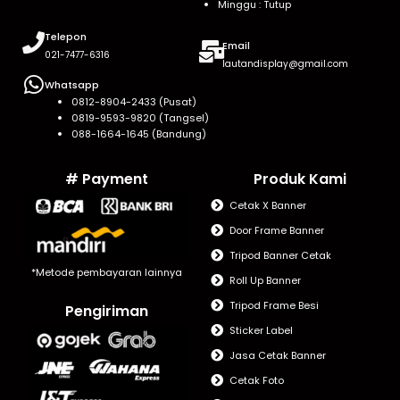
Minggu : Tutup
Telepon
Email
021-7477-6316
lautandisplay@gmail.com
Whatsapp
0812-8904-2433 (Pusat)
0819-9593-9820 (Tangsel)
088-1664-1645 (Bandung)
# Payment
Produk Kami
Cetak X Banner
Door Frame Banner
Tripod Banner Cetak
*Metode pembayaran lainnya
Roll Up Banner
Tripod Frame Besi
Pengiriman
Sticker Label
Jasa Cetak Banner
Cetak Foto