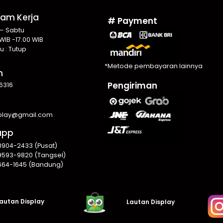
Jam Kerja
# Payment
 – Sabtu
WIB -17.00 WIB
u : Tutup
*Metode pembayaran lainnya
n
Pengiriman
6316
splay@gmail.com
app
8904-2433 (Pusat)
9593-9820 (Tangsel)
664-1645 (Bandung)
autan Display
Lautan Display