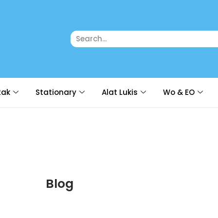
tak
Stationary
Alat Lukis
Wo & EO
Blog