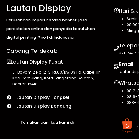
Lautan Display
Hari & 
Senin
Perusahaan importir stand banner, jasa
08.00 
percetakan online dan penyedia kebutuhan
Mingg
digital printing #no 1 di Indonesia
Telepo
Cabang Terdekat:
021-7477-
Lautan Display Pusat
Email
lautandi
Jl. Bayam 2 No. 2-3, Rt.03/Rw.03 Pd. Cabe Ilir
Kec. Pamulang, Kota Tangerang Selatan,
Whats
Banten 15418
0812-
0819-
Lautan Display Tangsel
088-1
Lautan Display Bandung
Temukan dan Ikuti kami di:
L