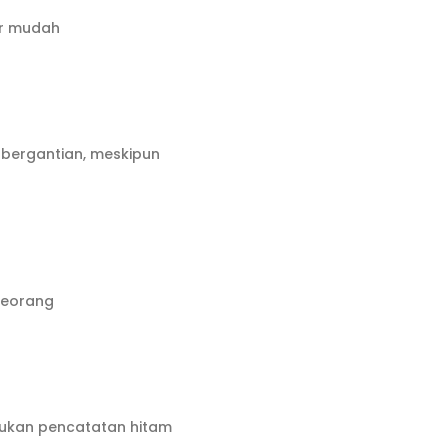
ar mudah
 bergantian, meskipun
eseorang
rlukan pencatatan hitam