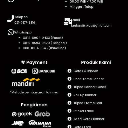
08.00 WIB -17.00 WIB
Minggu : Tutup
Telepon
Email
021-7477-6316
lautandisplay@gmail.com
Whatsapp
0812-8904-2433 (Pusat)
0819-9593-9820 (Tangsel)
088-1664-1645 (Bandung)
# Payment
Produk Kami
Cetak X Banner
Door Frame Banner
Tripod Banner Cetak
*Metode pembayaran lainnya
Roll Up Banner
Tripod Frame Besi
Pengiriman
Sticker Label
Jasa Cetak Banner
Cetak Foto