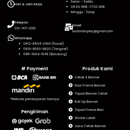
Senin – Sabtu
Hari & Jam Kerja
08.00 WIB -17.00 WIB
Minggu : Tutup
Telepon
Email
021-7477-6316
lautandisplay@gmail.com
Whatsapp
0812-8904-2433 (Pusat)
0819-9593-9820 (Tangsel)
088-1664-1645 (Bandung)
# Payment
Produk Kami
Cetak X Banner
Door Frame Banner
Tripod Banner Cetak
*Metode pembayaran lainnya
Roll Up Banner
Tripod Frame Besi
Pengiriman
Sticker Label
Jasa Cetak Banner