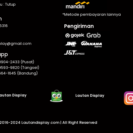
u : Tutup
*Metode pembayaran lainnya
n
Pengiriman
6316
splay@gmail.com
app
8904-2433 (Pusat)
9593-9820 (Tangsel)
664-1645 (Bandung)
autan Display
Lautan Display
016-2024 Lautandisplay.com |
All Right Reserved