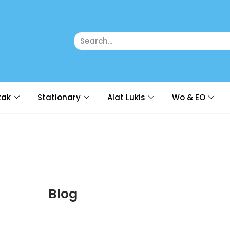
tak
Stationary
Alat Lukis
Wo & EO
Blog