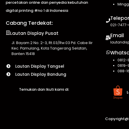
percetakan online dan penyedia kebutuhan
Mingg
digital printing #no 1 di Indonesia
Telepo
Cabang Terdekat:
021-7477-
Lautan Display Pusat
Email
lautandi
Jl. Bayam 2 No. 2-3, Rt.03/Rw.03 Pd. Cabe Ilir
Kec. Pamulang, Kota Tangerang Selatan,
Whats
Banten 15418
0812-
0819-
Lautan Display Tangsel
088-1
Lautan Display Bandung
Temukan dan Ikuti kami di:
L
Copyright@2