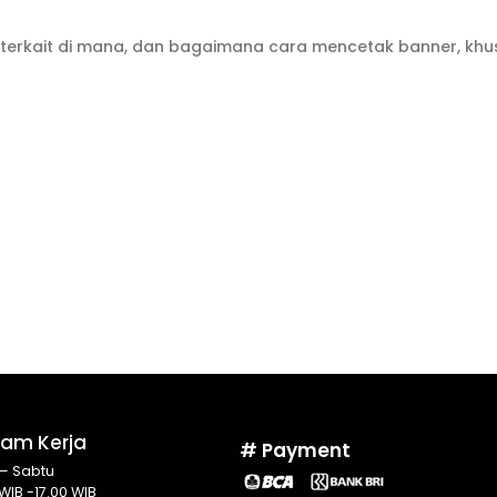
n terkait di mana, dan bagaimana cara mencetak banner, kh
Jam Kerja
# Payment
 – Sabtu
WIB -17.00 WIB