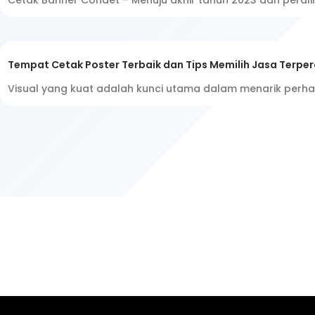
Cetak Banner Condet – Menuju akhir tahun 2023 dan perali
Tempat Cetak Poster Terbaik dan Tips Memilih Jasa Terpe
Visual yang kuat adalah kunci utama dalam menarik perhatia