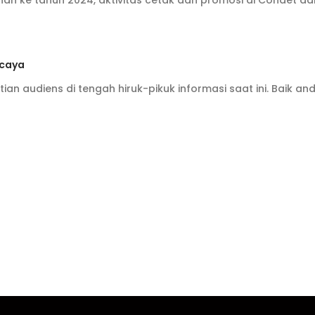
han ke tahun 2024, aktivitas cetak dan promosi di Condet da
rcaya
n audiens di tengah hiruk-pikuk informasi saat ini. Baik an