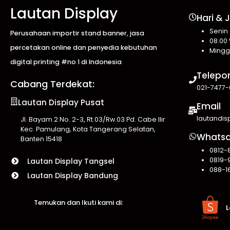
Lautan Display
Hari & 
Senin
Perusahaan importir stand banner, jasa
08.00 
percetakan online dan penyedia kebutuhan
Mingg
digital printing #no 1 di Indonesia
Telepo
Cabang Terdekat:
021-7477-
Lautan Display Pusat
Email
lautandi
Jl. Bayam 2 No. 2-3, Rt.03/Rw.03 Pd. Cabe Ilir
Kec. Pamulang, Kota Tangerang Selatan,
Whats
Banten 15418
0812-
0819-
Lautan Display Tangsel
088-1
Lautan Display Bandung
Temukan dan Ikuti kami di:
L