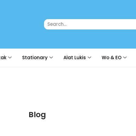
tak
Stationary
Alat Lukis
Wo & EO
Blog