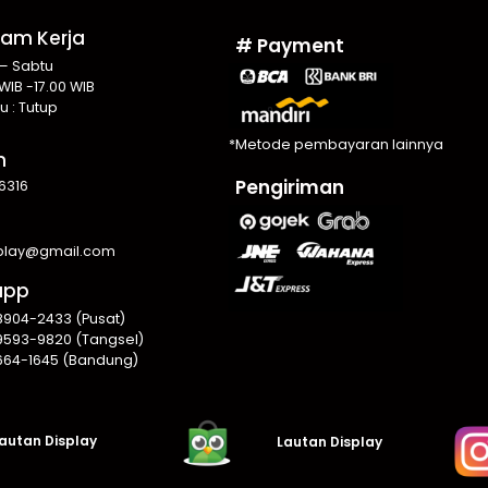
Jam Kerja
# Payment
 – Sabtu
WIB -17.00 WIB
u : Tutup
*Metode pembayaran lainnya
n
Pengiriman
6316
splay@gmail.com
app
8904-2433 (Pusat)
9593-9820 (Tangsel)
664-1645 (Bandung)
autan Display
Lautan Display