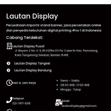
Lautan Display
Perusahaan importir stand banner, jasa percetakan online
dan penyedia kebutuhan digital printing #no 1 di Indonesia
Cabang Terdekat:
Lautan Display Pusat
Jl. Bayam 2 No. 2-3, Rt.03/Rw.03 Pd. Cabe Ilir Kec. Pamulang,
Kota Tangerang Selatan, Banten 15418
Lautan Display Tangsel
Lautan Display Bandung
Senin – Sabtu
Hari & Jam Kerja
08.00 WIB -17.00 WIB
Minggu : Tutup
Telepon
Email
021-7477-6316
lautandisplay@gmail.com