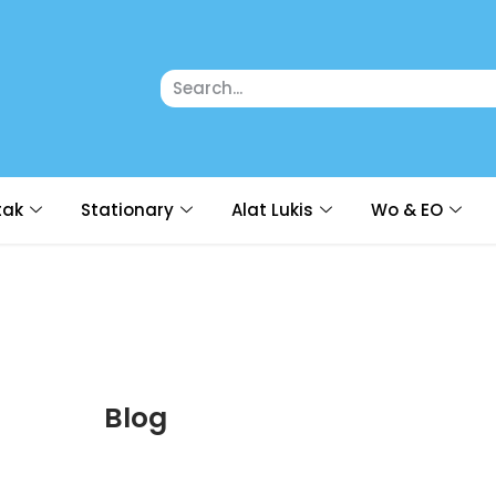
tak
Stationary
Alat Lukis
Wo & EO
Blog