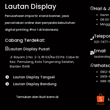
Lautan Display
Hari & 
Senin
Perusahaan importir stand banner, jasa
08.00 
percetakan online dan penyedia kebutuhan
Mingg
digital printing #no 1 di Indonesia
Telepo
Cabang Terdekat:
021-7477-
Lautan Display Pusat
Email
lautandi
Jl. Bayam 2 No. 2-3, Rt.03/Rw.03 Pd. Cabe Ilir
Kec. Pamulang, Kota Tangerang Selatan,
Whats
Banten 15418
0812-
0819-
Lautan Display Tangsel
088-1
Lautan Display Bandung
Temukan dan Ikuti kami di:
L