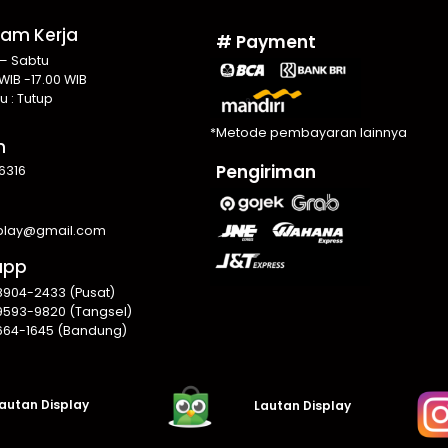
Jam Kerja
# Payment
 – Sabtu
WIB -17.00 WIB
u : Tutup
*Metode pembayaran lainnya
n
Pengiriman
6316
splay@gmail.com
app
8904-2433 (Pusat)
9593-9820 (Tangsel)
664-1645 (Bandung)
autan Display
Lautan Display