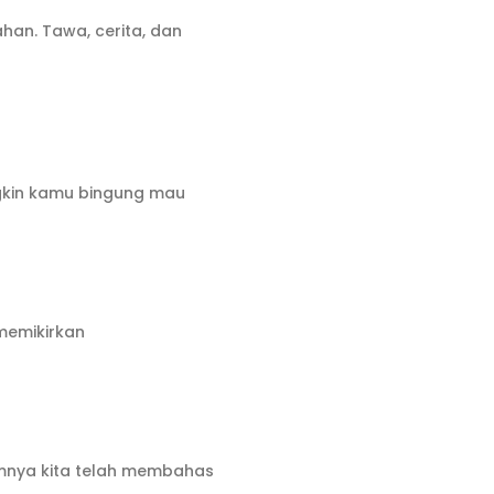
han. Tawa, cerita, dan
gkin kamu bingung mau
 memikirkan
umnya kita telah membahas