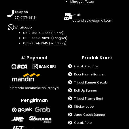
Minggu : Tutup
Telepon
Email
021-7477-6316
lautandisplay@gmail.com
Whatsapp
0812-8904-2433 (Pusat)
0819-9593-9820 (Tangsel)
088-1664-1645 (Bandung)
# Payment
Produk Kami
Cetak X Banner
Door Frame Banner
Tripod Banner Cetak
*Metode pembayaran lainnya
Roll Up Banner
Tripod Frame Besi
Pengiriman
Sticker Label
Jasa Cetak Banner
Cetak Foto