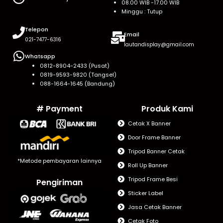
08.00 WIB -17.00 WIB
Minggu : Tutup
Telepon
Email
021-7477-6316
lautandisplay@gmail.com
Whatsapp
0812-8904-2433 (Pusat)
0819-9593-9820 (Tangsel)
088-1664-1645 (Bandung)
# Payment
Produk Kami
Cetak X Banner
Door Frame Banner
Tripod Banner Cetak
*Metode pembayaran lainnya
Roll Up Banner
Tripod Frame Besi
Pengiriman
Sticker Label
Jasa Cetak Banner
Cetak Foto