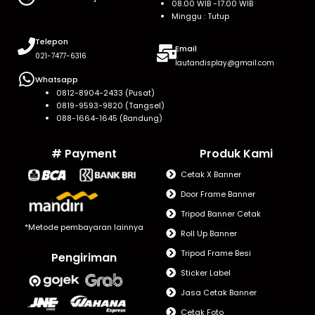
08.00 WIB -17.00 WIB
Minggu : Tutup
Telepon
Email
021-7477-6316
lautandisplay@gmail.com
Whatsapp
0812-8904-2433 (Pusat)
0819-9593-9820 (Tangsel)
088-1664-1645 (Bandung)
# Payment
Produk Kami
Cetak X Banner
Door Frame Banner
Tripod Banner Cetak
*Metode pembayaran lainnya
Roll Up Banner
Tripod Frame Besi
Pengiriman
Sticker Label
Jasa Cetak Banner
Cetak Foto