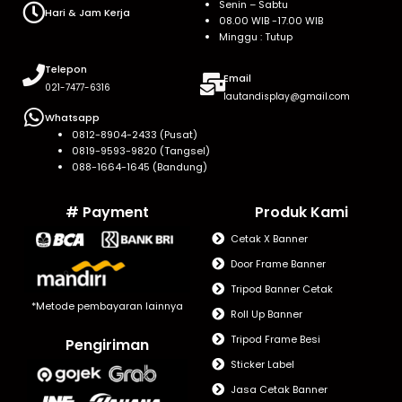
Senin – Sabtu
Hari & Jam Kerja
08.00 WIB -17.00 WIB
Minggu : Tutup
Telepon
Email
021-7477-6316
lautandisplay@gmail.com
Whatsapp
0812-8904-2433 (Pusat)
0819-9593-9820 (Tangsel)
088-1664-1645 (Bandung)
# Payment
Produk Kami
Cetak X Banner
Door Frame Banner
Tripod Banner Cetak
*Metode pembayaran lainnya
Roll Up Banner
Tripod Frame Besi
Pengiriman
Sticker Label
Jasa Cetak Banner