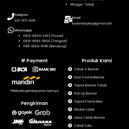
Minggu : Tutup
Telepon
Email
021-7477-6316
lautandisplay@gmail.com
Whatsapp
0812-8904-2433 (Pusat)
0819-9593-9820 (Tangsel)
088-1664-1645 (Bandung)
# Payment
Produk Kami
Cetak X Banner
Door Frame Banner
Tripod Banner Cetak
*Metode pembayaran lainnya
Roll Up Banner
Tripod Frame Besi
Pengiriman
Sticker Label
Jasa Cetak Banner
Cetak Foto