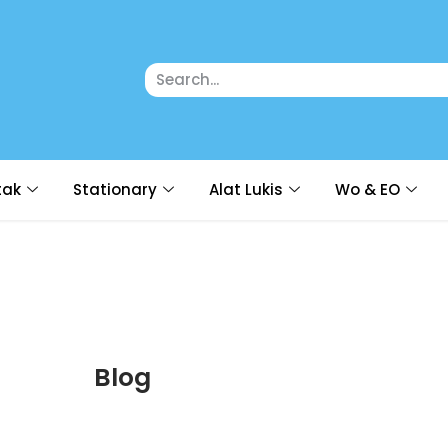
tak
Stationary
Alat Lukis
Wo & EO
Blog