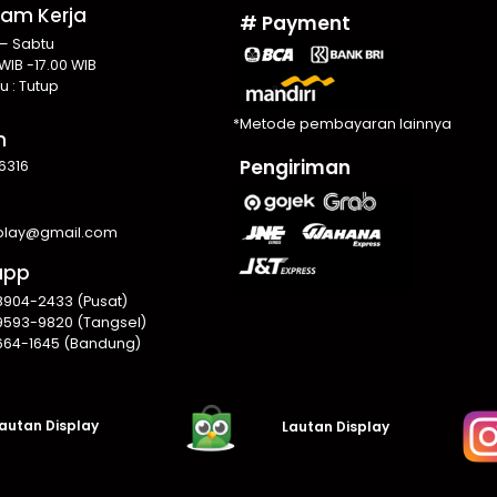
Jam Kerja
# Payment
 – Sabtu
WIB -17.00 WIB
u : Tutup
*Metode pembayaran lainnya
n
Pengiriman
6316
splay@gmail.com
app
8904-2433 (Pusat)
9593-9820 (Tangsel)
664-1645 (Bandung)
autan Display
Lautan Display