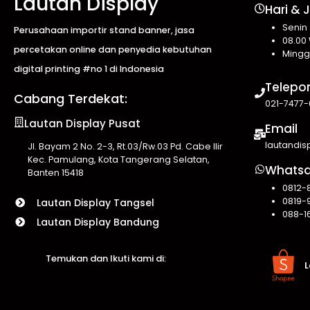
Lautan Display
Hari & 
Senin
Perusahaan importir stand banner, jasa
08.00 
percetakan online dan penyedia kebutuhan
Mingg
digital printing #no 1 di Indonesia
Telepo
Cabang Terdekat:
021-7477-
Lautan Display Pusat
Email
lautandi
Jl. Bayam 2 No. 2-3, Rt.03/Rw.03 Pd. Cabe Ilir
Kec. Pamulang, Kota Tangerang Selatan,
Whats
Banten 15418
0812-
0819-
Lautan Display Tangsel
088-1
Lautan Display Bandung
Temukan dan Ikuti kami di:
L