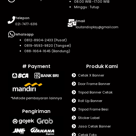
08.00 WIB -17.00 WIB
Minggu : Tutup
Telepon
Email
021-7477-6316
lautandisplay@gmail.com
Whatsapp
0812-8904-2433 (Pusat)
0819-9593-9820 (Tangsel)
088-1664-1645 (Bandung)
# Payment
Produk Kami
Cetak X Banner
Door Frame Banner
Tripod Banner Cetak
*Metode pembayaran lainnya
Roll Up Banner
Tripod Frame Besi
Pengiriman
Sticker Label
Jasa Cetak Banner
Cetak Foto