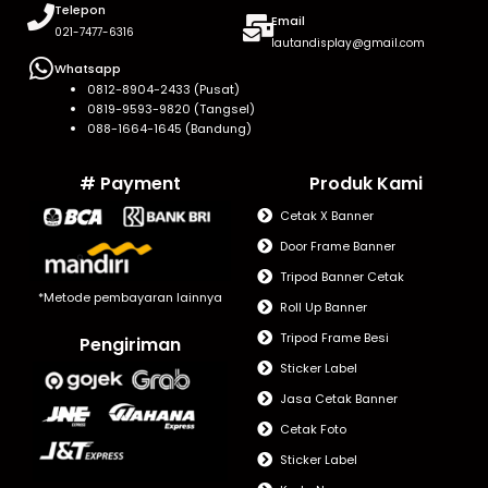
Telepon
Email
021-7477-6316
lautandisplay@gmail.com
Whatsapp
0812-8904-2433 (Pusat)
0819-9593-9820 (Tangsel)
088-1664-1645 (Bandung)
# Payment
Produk Kami
Cetak X Banner
Door Frame Banner
Tripod Banner Cetak
*Metode pembayaran lainnya
Roll Up Banner
Tripod Frame Besi
Pengiriman
Sticker Label
Jasa Cetak Banner
Cetak Foto
Sticker Label