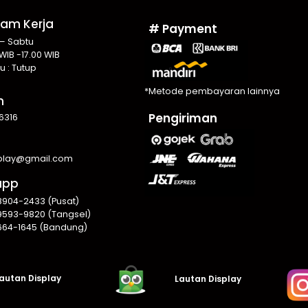
Jam Kerja
# Payment
 – Sabtu
WIB -17.00 WIB
u : Tutup
*Metode pembayaran lainnya
n
Pengiriman
6316
splay@gmail.com
app
8904-2433 (Pusat)
9593-9820 (Tangsel)
664-1645 (Bandung)
autan Display
Lautan Display