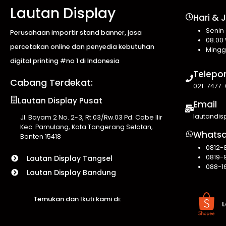
Lautan Display
Hari & 
Senin
Perusahaan importir stand banner, jasa
08.00 
percetakan online dan penyedia kebutuhan
Mingg
digital printing #no 1 di Indonesia
Telepo
Cabang Terdekat:
021-7477-
Lautan Display Pusat
Email
lautandi
Jl. Bayam 2 No. 2-3, Rt.03/Rw.03 Pd. Cabe Ilir
Kec. Pamulang, Kota Tangerang Selatan,
Whats
Banten 15418
0812-
0819-
Lautan Display Tangsel
088-1
Lautan Display Bandung
Temukan dan Ikuti kami di:
L