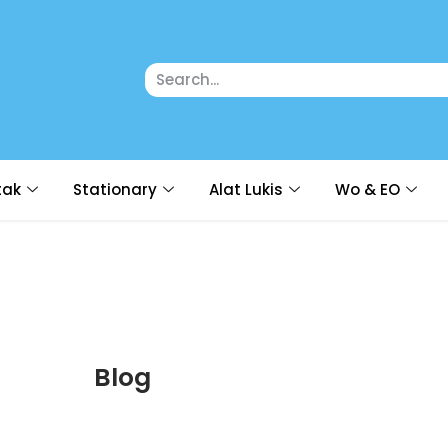
tak
Stationary
Alat Lukis
Wo & EO
Blog