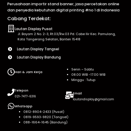
Perusahaan importir stand banner, jasa percetakan online
dan penyedia kebutuhan digital printing #no 1 di Indonesia
Cabang Terdekat:
Lautan Display Pusat
Jl. Bayam 2 No. 2-3, Rt.03/Rw.03 Pd. Cabe Ilir Kec. Pamulang,
Kota Tangerang Selatan, Banten 15418
Lautan Display Tangsel
Lautan Display Bandung
Senin – Sabtu
Hari & Jam Kerja
08.00 WIB -17.00 WIB
Minggu : Tutup
Telepon
Email
021-7477-6316
lautandisplay@gmail.com
Whatsapp
0812-8904-2433 (Pusat)
0819-9593-9820 (Tangsel)
088-1664-1645 (Bandung)