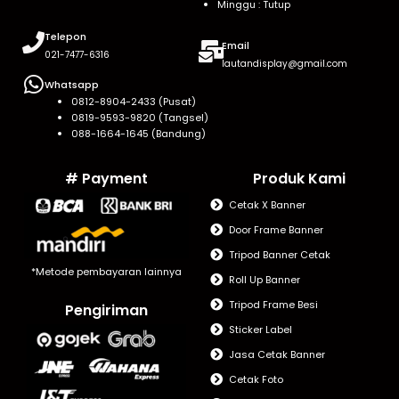
Minggu : Tutup
Telepon
Email
021-7477-6316
lautandisplay@gmail.com
Whatsapp
0812-8904-2433 (Pusat)
0819-9593-9820 (Tangsel)
088-1664-1645 (Bandung)
# Payment
Produk Kami
Cetak X Banner
Door Frame Banner
Tripod Banner Cetak
*Metode pembayaran lainnya
Roll Up Banner
Tripod Frame Besi
Pengiriman
Sticker Label
Jasa Cetak Banner
Cetak Foto