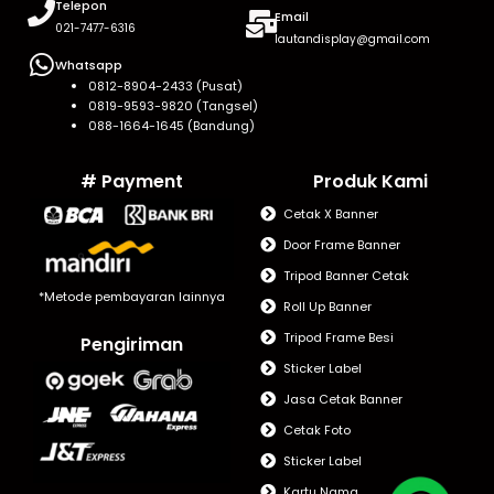
Telepon
Email
021-7477-6316
lautandisplay@gmail.com
Whatsapp
0812-8904-2433 (Pusat)
0819-9593-9820 (Tangsel)
088-1664-1645 (Bandung)
# Payment
Produk Kami
Cetak X Banner
Door Frame Banner
Tripod Banner Cetak
*Metode pembayaran lainnya
Roll Up Banner
Tripod Frame Besi
Pengiriman
Sticker Label
Jasa Cetak Banner
Cetak Foto
Sticker Label
Kartu Nama