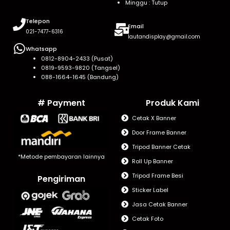
Minggu : Tutup
Telepon
Email
021-7477-6316
lautandisplay@gmail.com
Whatsapp
0812-8904-2433 (Pusat)
0819-9593-9820 (Tangsel)
088-1664-1645 (Bandung)
# Payment
Produk Kami
Cetak X Banner
Door Frame Banner
Tripod Banner Cetak
*Metode pembayaran lainnya
Roll Up Banner
Tripod Frame Besi
Pengiriman
Sticker Label
Jasa Cetak Banner
Cetak Foto