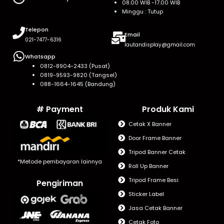
08.00 WIB -17.00 WIB
Minggu : Tutup
Telepon
Email
021-7477-6316
lautandisplay@gmail.com
Whatsapp
0812-8904-2433 (Pusat)
0819-9593-9820 (Tangsel)
088-1664-1645 (Bandung)
# Payment
Produk Kami
Cetak X Banner
Door Frame Banner
Tripod Banner Cetak
*Metode pembayaran lainnya
Roll Up Banner
Tripod Frame Besi
Pengiriman
Sticker Label
Jasa Cetak Banner
Cetak Foto