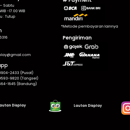
 – Sabtu
WIB -17.00 WIB
u : Tutup
*Metode pembayaran lainnya
n
Pengiriman
6316
splay@gmail.com
app
8904-2433 (Pusat)
9593-9820 (Tangsel)
664-1645 (Bandung)
autan Display
Lautan Display