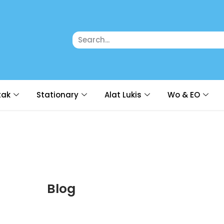
tak
Stationary
Alat Lukis
Wo & EO
Blog