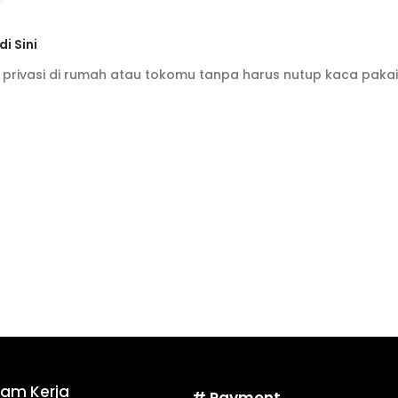
i Sini
privasi di rumah atau tokomu tanpa harus nutup kaca paka
Jam Kerja
# Payment