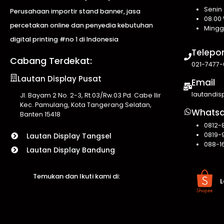
Senin
Perusahaan importir stand banner, jasa
08.00 
percetakan online dan penyedia kebutuhan
Mingg
digital printing #no 1 di Indonesia
Telepo
Cabang Terdekat:
021-7477-
Lautan Display Pusat
Email
lautandi
Jl. Bayam 2 No. 2-3, Rt.03/Rw.03 Pd. Cabe Ilir
Kec. Pamulang, Kota Tangerang Selatan,
Whats
Banten 15418
0812-
0819-
Lautan Display Tangsel
088-1
Lautan Display Bandung
Temukan dan Ikuti kami di:
L