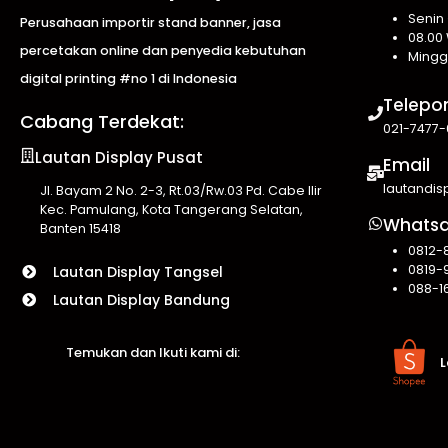
Senin
Perusahaan importir stand banner, jasa
08.00 
percetakan online dan penyedia kebutuhan
Mingg
digital printing #no 1 di Indonesia
Telepo
Cabang Terdekat:
021-7477-
Lautan Display Pusat
Email
lautandi
Jl. Bayam 2 No. 2-3, Rt.03/Rw.03 Pd. Cabe Ilir
Kec. Pamulang, Kota Tangerang Selatan,
Whats
Banten 15418
0812-
0819-
Lautan Display Tangsel
088-1
Lautan Display Bandung
Temukan dan Ikuti kami di:
L