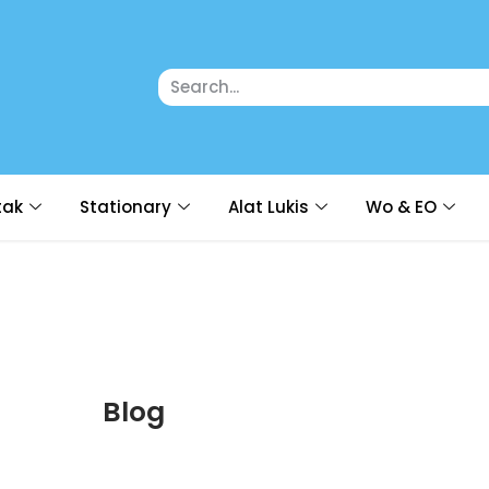
tak
Stationary
Alat Lukis
Wo & EO
Blog