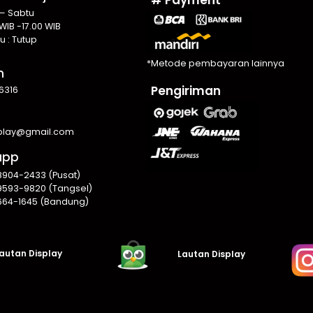
 – Sabtu
WIB -17.00 WIB
u : Tutup
*Metode pembayaran lainnya
n
Pengiriman
6316
splay@gmail.com
app
8904-2433 (Pusat)
9593-9820 (Tangsel)
664-1645 (Bandung)
autan Display
Lautan Display