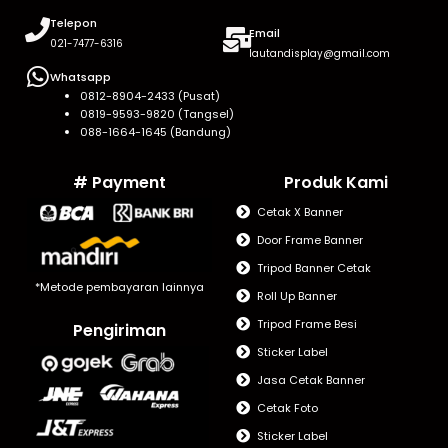
Telepon
Email
021-7477-6316
lautandisplay@gmail.com
Whatsapp
0812-8904-2433 (Pusat)
0819-9593-9820 (Tangsel)
088-1664-1645 (Bandung)
# Payment
Produk Kami
Cetak X Banner
Door Frame Banner
Tripod Banner Cetak
*Metode pembayaran lainnya
Roll Up Banner
Tripod Frame Besi
Pengiriman
Sticker Label
Jasa Cetak Banner
Cetak Foto
Sticker Label