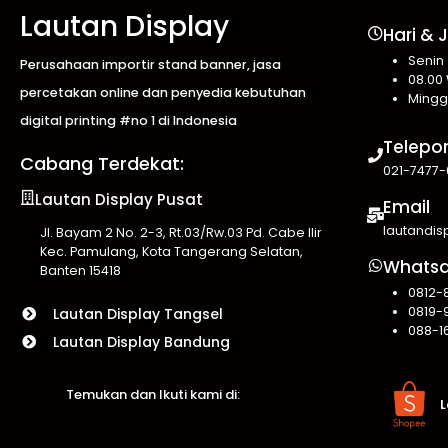
Lautan Display
Hari & 
Senin
Perusahaan importir stand banner, jasa
08.00 
percetakan online dan penyedia kebutuhan
Mingg
digital printing #no 1 di Indonesia
Telepo
Cabang Terdekat:
021-7477-
Lautan Display Pusat
Email
lautandi
Jl. Bayam 2 No. 2-3, Rt.03/Rw.03 Pd. Cabe Ilir
Kec. Pamulang, Kota Tangerang Selatan,
Whats
Banten 15418
0812-
0819-
Lautan Display Tangsel
088-1
Lautan Display Bandung
Temukan dan Ikuti kami di:
L