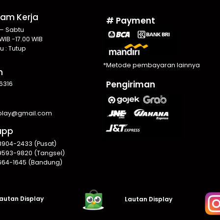
Jam Kerja
# Payment
 – Sabtu
WIB -17.00 WIB
u : Tutup
*Metode pembayaran lainnya
n
Pengiriman
6316
splay@gmail.com
app
8904-2433 (Pusat)
9593-9820 (Tangsel)
664-1645 (Bandung)
autan Display
Lautan Display