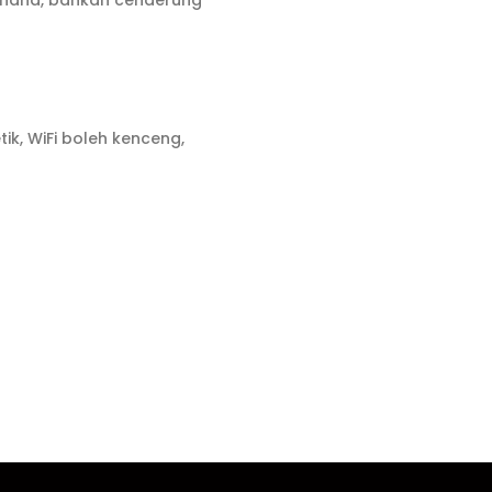
erhana, bahkan cenderung
ik, WiFi boleh kenceng,