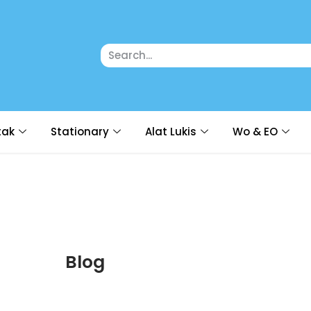
tak
Stationary
Alat Lukis
Wo & EO
Blog