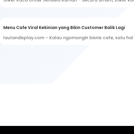
Stiker Kaca Untuk Jendela Rumah – Secara umum, stiker k
Menu Cafe Viral Kekinian yang Bikin Customer Balik Lagi
lautandisplay.com – Kalau ngomongin bisnis cafe, satu hal