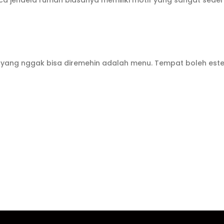
aca jendela rumah biasanya memiliki motif yang sangat sed
 yang nggak bisa diremehin adalah menu. Tempat boleh estet