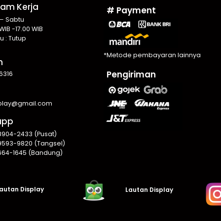
Jam Kerja
# Payment
 – Sabtu
WIB -17.00 WIB
u : Tutup
*Metode pembayaran lainnya
n
Pengiriman
6316
splay@gmail.com
app
8904-2433 (Pusat)
9593-9820 (Tangsel)
664-1645 (Bandung)
autan Display
Lautan Display