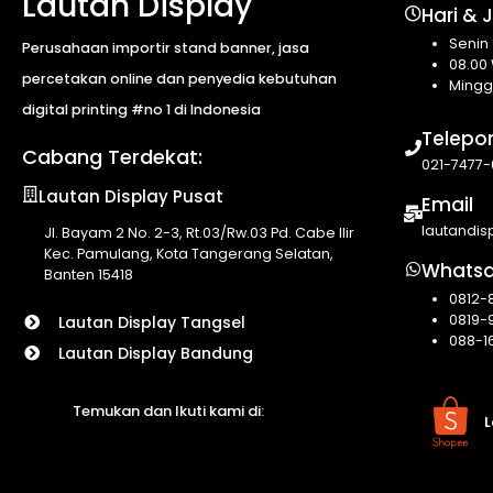
Lautan Display
Hari & 
Senin
Perusahaan importir stand banner, jasa
08.00 
percetakan online dan penyedia kebutuhan
Mingg
digital printing #no 1 di Indonesia
Telepo
Cabang Terdekat:
021-7477-
Lautan Display Pusat
Email
lautandi
Jl. Bayam 2 No. 2-3, Rt.03/Rw.03 Pd. Cabe Ilir
Kec. Pamulang, Kota Tangerang Selatan,
Whats
Banten 15418
0812-
0819-
Lautan Display Tangsel
088-1
Lautan Display Bandung
Temukan dan Ikuti kami di:
L