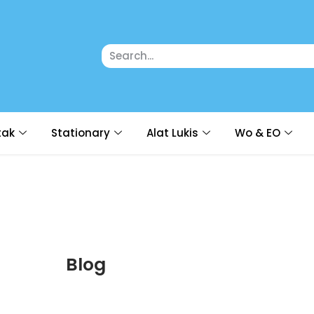
tak
Stationary
Alat Lukis
Wo & EO
Blog