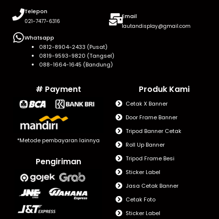
Telepon
Email
021-7477-6316
lautandisplay@gmail.com
Whatsapp
0812-8904-2433 (Pusat)
0819-9593-9820 (Tangsel)
088-1664-1645 (Bandung)
# Payment
Produk Kami
Cetak X Banner
Door Frame Banner
Tripod Banner Cetak
*Metode pembayaran lainnya
Roll Up Banner
Tripod Frame Besi
Pengiriman
Sticker Label
Jasa Cetak Banner
Cetak Foto
Sticker Label