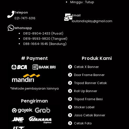
Minggu : Tutup
Telepon
Email
021-7477-6316
lautandisplay@gmail.com
Whatsapp
0812-8904-2433 (Pusat)
0819-9593-9820 (Tangsel)
088-1664-1645 (Bandung)
# Payment
Produk Kami
Cetak X Banner
Door Frame Banner
Tripod Banner Cetak
*Metode pembayaran lainnya
Roll Up Banner
Tripod Frame Besi
Pengiriman
Sticker Label
Jasa Cetak Banner
Cetak Foto