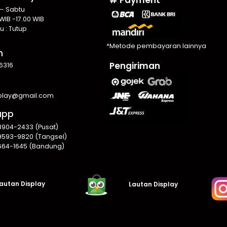
 – Sabtu
WIB -17.00 WIB
u : Tutup
*Metode pembayaran lainnya
n
Pengiriman
6316
splay@gmail.com
app
8904-2433 (Pusat)
9593-9820 (Tangsel)
664-1645 (Bandung)
autan Display
Lautan Display