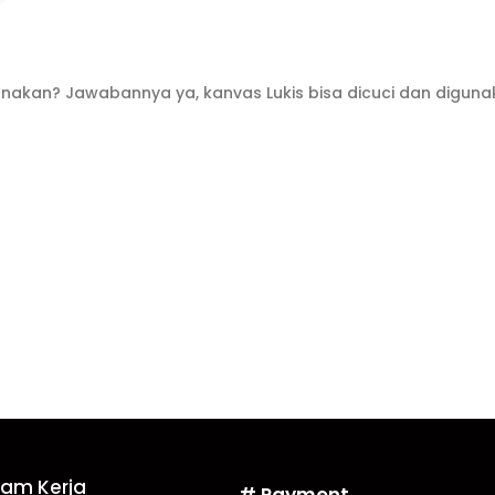
gunakan? Jawabannya ya, kanvas Lukis bisa dicuci dan digun
Jam Kerja
# Payment