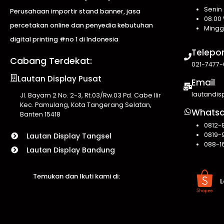
Senin
Perusahaan importir stand banner, jasa
08.00 
percetakan online dan penyedia kebutuhan
Mingg
digital printing #no 1 di Indonesia
Telepo
Cabang Terdekat:
021-7477-
Lautan Display Pusat
Email
lautandi
Jl. Bayam 2 No. 2-3, Rt.03/Rw.03 Pd. Cabe Ilir
Kec. Pamulang, Kota Tangerang Selatan,
Whats
Banten 15418
0812-
0819-
Lautan Display Tangsel
088-1
Lautan Display Bandung
Temukan dan Ikuti kami di:
L