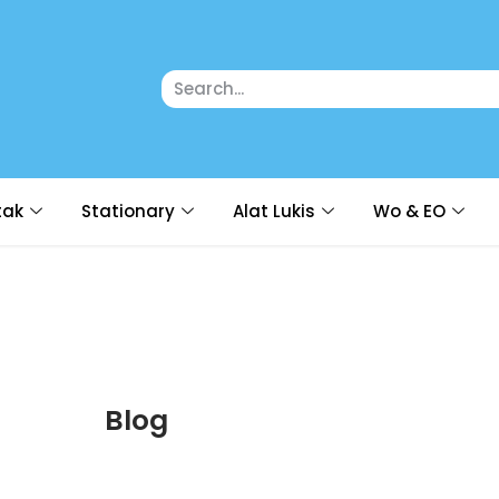
tak
Stationary
Alat Lukis
Wo & EO
Blog