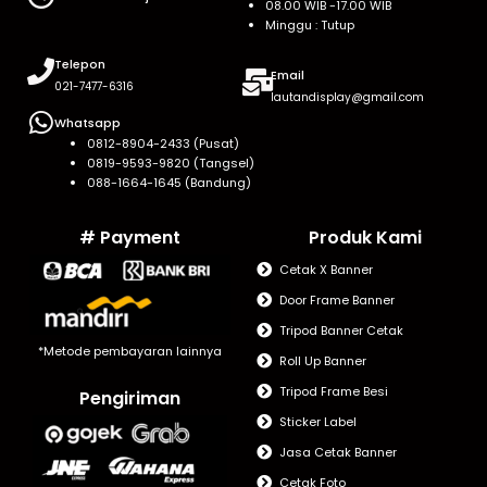
08.00 WIB -17.00 WIB
Minggu : Tutup
Telepon
Email
021-7477-6316
lautandisplay@gmail.com
Whatsapp
0812-8904-2433 (Pusat)
0819-9593-9820 (Tangsel)
088-1664-1645 (Bandung)
# Payment
Produk Kami
Cetak X Banner
Door Frame Banner
Tripod Banner Cetak
*Metode pembayaran lainnya
Roll Up Banner
Tripod Frame Besi
Pengiriman
Sticker Label
Jasa Cetak Banner
Cetak Foto