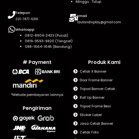
Minggu : Tutup
Telepon
Email
021-7477-6316
lautandisplay@gmail.com
Whatsapp
0812-8904-2433 (Pusat)
0819-9593-9820 (Tangsel)
088-1664-1645 (Bandung)
# Payment
Produk Kami
Cetak X Banner
Door Frame Banner
Tripod Banner Cetak
*Metode pembayaran lainnya
Roll Up Banner
Tripod Frame Besi
Pengiriman
Sticker Label
Jasa Cetak Banner
Cetak Foto