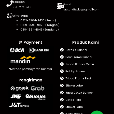
Telepon
Email
021-7477-6316
lautandisplay@gmail.com
Whatsapp
0812-8904-2433 (Pusat)
0819-9593-9820 (Tangsel)
088-1664-1645 (Bandung)
# Payment
Produk Kami
Cetak X Banner
Door Frame Banner
Tripod Banner Cetak
*Metode pembayaran lainnya
Roll Up Banner
Tripod Frame Besi
Pengiriman
Sticker Label
Jasa Cetak Banner
Cetak Foto
Sticker Label