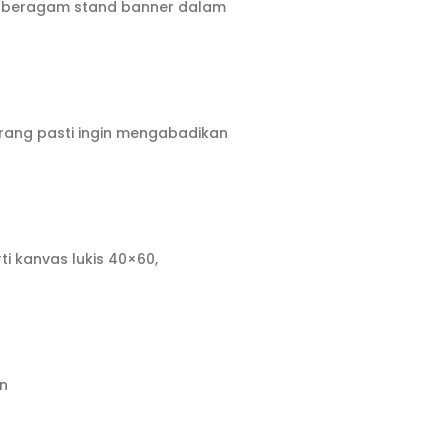
an beragam stand banner dalam
rang pasti ingin mengabadikan
i kanvas lukis 40×60,
un