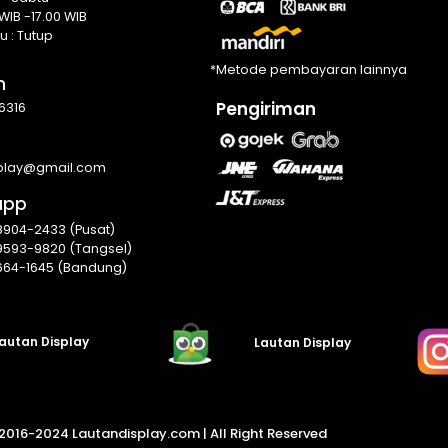
WIB -17.00 WIB
u : Tutup
*Metode pembayaran lainnya
n
Pengiriman
6316
splay@gmail.com
app
8904-2433 (Pusat)
9593-9820 (Tangsel)
664-1645 (Bandung)
autan Display
Lautan Display
016-2024 Lautandisplay.com |
All Right Reserved