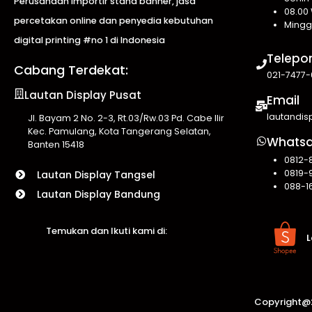
Perusahaan importir stand banner, jasa
08.00 
percetakan online dan penyedia kebutuhan
Mingg
digital printing #no 1 di Indonesia
Telepo
Cabang Terdekat:
021-7477-
Lautan Display Pusat
Email
lautandi
Jl. Bayam 2 No. 2-3, Rt.03/Rw.03 Pd. Cabe Ilir
Kec. Pamulang, Kota Tangerang Selatan,
Whats
Banten 15418
0812-
0819-
Lautan Display Tangsel
088-1
Lautan Display Bandung
Temukan dan Ikuti kami di:
L
Copyright@2