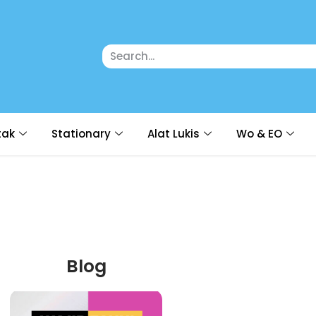
tak
Stationary
Alat Lukis
Wo & EO
Blog