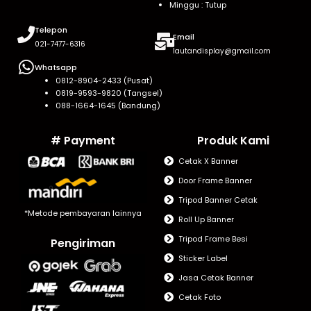
Minggu : Tutup
Telepon
Email
021-7477-6316
lautandisplay@gmail.com
Whatsapp
0812-8904-2433 (Pusat)
0819-9593-9820 (Tangsel)
088-1664-1645 (Bandung)
# Payment
Produk Kami
Cetak X Banner
Door Frame Banner
Tripod Banner Cetak
*Metode pembayaran lainnya
Roll Up Banner
Tripod Frame Besi
Pengiriman
Sticker Label
Jasa Cetak Banner
Cetak Foto