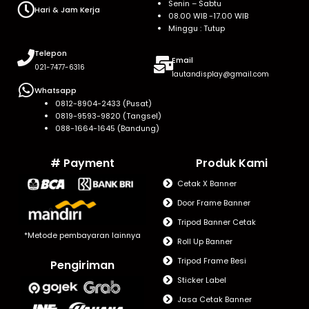
Senin – Sabtu
Hari & Jam Kerja
08.00 WIB -17.00 WIB
Minggu : Tutup
Telepon
Email
021-7477-6316
lautandisplay@gmail.com
Whatsapp
0812-8904-2433 (Pusat)
0819-9593-9820 (Tangsel)
088-1664-1645 (Bandung)
# Payment
Produk Kami
Cetak X Banner
Door Frame Banner
Tripod Banner Cetak
*Metode pembayaran lainnya
Roll Up Banner
Tripod Frame Besi
Pengiriman
Sticker Label
Jasa Cetak Banner