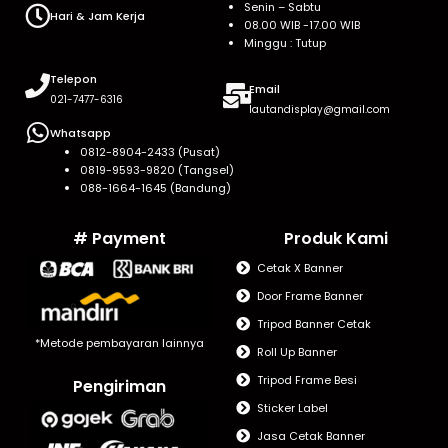
Senin – Sabtu
Hari & Jam Kerja
08.00 WIB -17.00 WIB
Minggu : Tutup
Telepon
Email
021-7477-6316
lautandisplay@gmail.com
Whatsapp
0812-8904-2433 (Pusat)
0819-9593-9820 (Tangsel)
088-1664-1645 (Bandung)
# Payment
Produk Kami
Cetak X Banner
Door Frame Banner
Tripod Banner Cetak
*Metode pembayaran lainnya
Roll Up Banner
Tripod Frame Besi
Pengiriman
Sticker Label
Jasa Cetak Banner