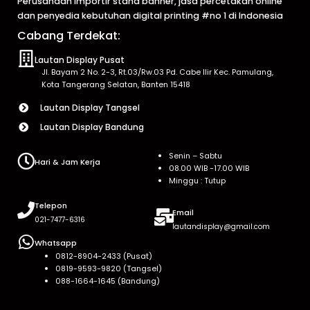
Perusahaan importir stand banner, jasa percetakan online
dan penyedia kebutuhan digital printing #no 1 di Indonesia
Cabang Terdekat:
Lautan Display Pusat
Jl. Bayam 2 No. 2-3, Rt.03/Rw.03 Pd. Cabe Ilir Kec. Pamulang,
Kota Tangerang Selatan, Banten 15418
Lautan Display Tangsel
Lautan Display Bandung
Senin – Sabtu
Hari & Jam Kerja
08.00 WIB -17.00 WIB
Minggu : Tutup
Telepon
Email
021-7477-6316
lautandisplay@gmail.com
Whatsapp
0812-8904-2433 (Pusat)
0819-9593-9820 (Tangsel)
088-1664-1645 (Bandung)