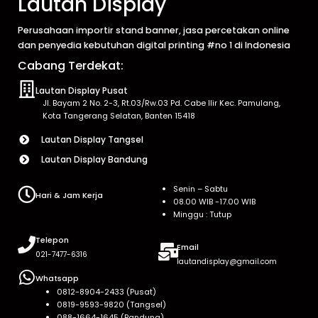
Lautan Display
Perusahaan importir stand banner, jasa percetakan online
dan penyedia kebutuhan digital printing #no 1 di Indonesia
Cabang Terdekat:
Lautan Display Pusat
Jl. Bayam 2 No. 2-3, Rt.03/Rw.03 Pd. Cabe Ilir Kec. Pamulang,
Kota Tangerang Selatan, Banten 15418
Lautan Display Tangsel
Lautan Display Bandung
Senin – Sabtu
Hari & Jam Kerja
08.00 WIB -17.00 WIB
Minggu : Tutup
Telepon
Email
021-7477-6316
lautandisplay@gmail.com
Whatsapp
0812-8904-2433 (Pusat)
0819-9593-9820 (Tangsel)
088-1664-1645 (Bandung)