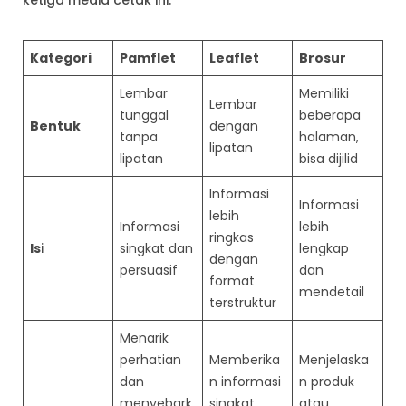
Kategori
Pamflet
Leaflet
Brosur
Lembar
Memiliki
Lembar
tunggal
beberapa
Bentuk
dengan
tanpa
halaman,
lipatan
lipatan
bisa dijilid
Informasi
Informasi
lebih
Informasi
lebih
ringkas
Isi
singkat dan
lengkap
dengan
persuasif
dan
format
mendetail
terstruktur
Menarik
perhatian
Memberika
Menjelaska
dan
n informasi
n produk
menyebark
singkat
atau