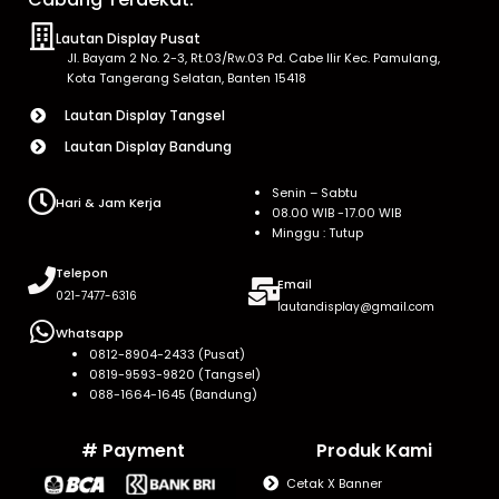
Lautan Display Pusat
Jl. Bayam 2 No. 2-3, Rt.03/Rw.03 Pd. Cabe Ilir Kec. Pamulang,
Kota Tangerang Selatan, Banten 15418
Lautan Display Tangsel
Lautan Display Bandung
Senin – Sabtu
Hari & Jam Kerja
08.00 WIB -17.00 WIB
Minggu : Tutup
Telepon
Email
021-7477-6316
lautandisplay@gmail.com
Whatsapp
0812-8904-2433 (Pusat)
0819-9593-9820 (Tangsel)
088-1664-1645 (Bandung)
# Payment
Produk Kami
Cetak X Banner