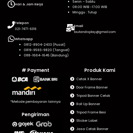
Senin – Sabtu
Hari & Jam Kerja
08.00 WIB -17.00 WIB
Minggu : Tutup
Telepon
Email
021-7477-6316
lautandisplay@gmail.com
Whatsapp
0812-8904-2433 (Pusat)
0819-9593-9820 (Tangsel)
088-1664-1645 (Bandung)
# Payment
Produk Kami
Cetak X Banner
Door Frame Banner
Tripod Banner Cetak
*Metode pembayaran lainnya
Roll Up Banner
Tripod Frame Besi
Pengiriman
Sticker Label
Jasa Cetak Banner