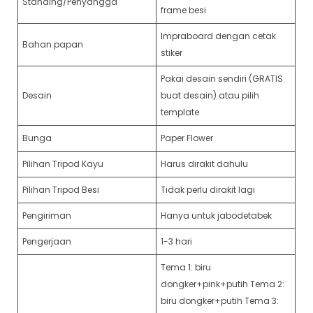
Standing/Penyangga
frame besi
Impraboard dengan cetak
Bahan papan
stiker
Pakai desain sendiri (GRATIS
Desain
buat desain) atau pilih
template
Bunga
Paper Flower
Pilihan Tripod Kayu
Harus dirakit dahulu
Pilihan Tripod Besi
Tidak perlu dirakit lagi
Pengiriman
Hanya untuk jabodetabek
Pengerjaan
1-3 hari
Tema 1: biru
dongker+pink+putih Tema 2:
biru dongker+putih Tema 3: