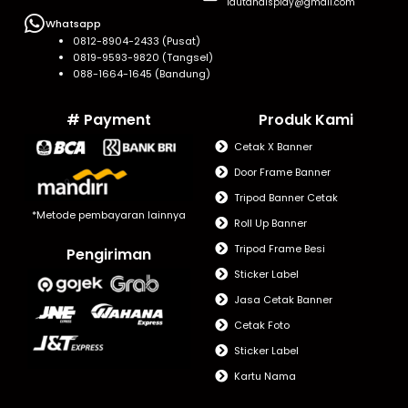
lautandisplay@gmail.com
Whatsapp
0812-8904-2433 (Pusat)
0819-9593-9820 (Tangsel)
088-1664-1645 (Bandung)
# Payment
Produk Kami
Cetak X Banner
Door Frame Banner
Tripod Banner Cetak
*Metode pembayaran lainnya
Roll Up Banner
Tripod Frame Besi
Pengiriman
Sticker Label
Jasa Cetak Banner
Cetak Foto
Sticker Label
Kartu Nama