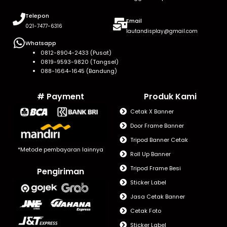
Telepon
Email
021-7477-6316
lautandisplay@gmail.com
Whatsapp
0812-8904-2433 (Pusat)
0819-9593-9820 (Tangsel)
088-1664-1645 (Bandung)
# Payment
Produk Kami
Cetak X Banner
Door Frame Banner
Tripod Banner Cetak
*Metode pembayaran lainnya
Roll Up Banner
Tripod Frame Besi
Pengiriman
Sticker Label
Jasa Cetak Banner
Cetak Foto
Sticker Label