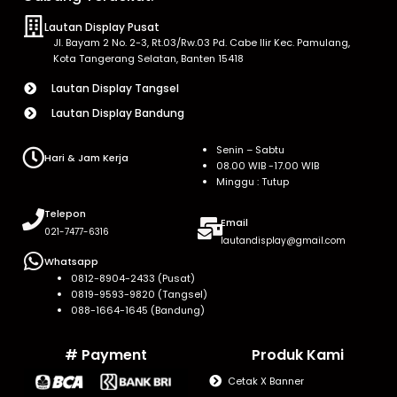
Lautan Display Pusat
Jl. Bayam 2 No. 2-3, Rt.03/Rw.03 Pd. Cabe Ilir Kec. Pamulang,
Kota Tangerang Selatan, Banten 15418
Lautan Display Tangsel
Lautan Display Bandung
Senin – Sabtu
Hari & Jam Kerja
08.00 WIB -17.00 WIB
Minggu : Tutup
Telepon
Email
021-7477-6316
lautandisplay@gmail.com
Whatsapp
0812-8904-2433 (Pusat)
0819-9593-9820 (Tangsel)
088-1664-1645 (Bandung)
# Payment
Produk Kami
Cetak X Banner