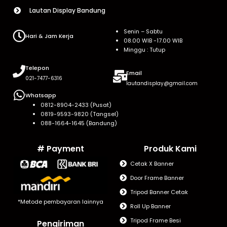
Lautan Display Bandung
Senin – Sabtu
Hari & Jam Kerja
08.00 WIB -17.00 WIB
Minggu : Tutup
Telepon
Email
021-7477-6316
lautandisplay@gmail.com
Whatsapp
0812-8904-2433 (Pusat)
0819-9593-9820 (Tangsel)
088-1664-1645 (Bandung)
# Payment
Produk Kami
Cetak X Banner
Door Frame Banner
Tripod Banner Cetak
*Metode pembayaran lainnya
Roll Up Banner
Tripod Frame Besi
Pengiriman