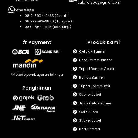
lautandisplay@gmail.com
Whatsapp
0812-8904-2433 (Pusat)
0819-9593-9820 (Tangsel)
088-1664-1645 (Bandung)
# Payment
Produk Kami
Cetak X Banner
Door Frame Banner
Tripod Banner Cetak
*Metode pembayaran lainnya
Roll Up Banner
Tripod Frame Besi
Pengiriman
Sticker Label
Jasa Cetak Banner
Cetak Foto
Sticker Label
Kartu Nama