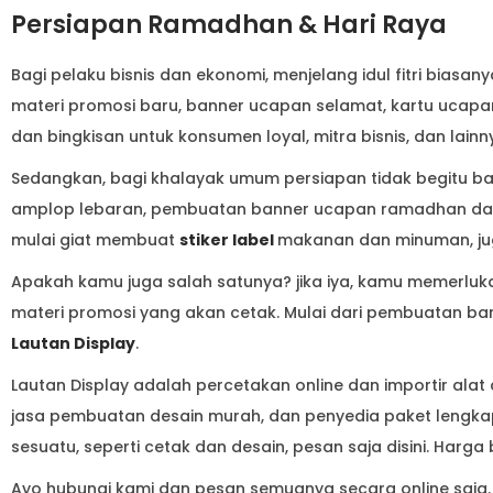
Persiapan Ramadhan & Hari Raya
Bagi pelaku bisnis dan ekonomi, menjelang idul fitri biasan
materi promosi baru, banner ucapan selamat, kartu ucapan
dan bingkisan untuk konsumen loyal, mitra bisnis, dan lainn
Sedangkan, bagi khalayak umum persiapan tidak begitu ba
amplop lebaran, pembuatan banner ucapan ramadhan dan h
mulai giat membuat
stiker label
makanan dan minuman, ju
Apakah kamu juga salah satunya? jika iya, kamu memerlu
materi promosi yang akan cetak. Mulai dari pembuatan banne
Lautan Display
.
Lautan Display adalah percetakan online dan importir alat
jasa pembuatan desain murah, dan penyedia paket lengkap
sesuatu, seperti cetak dan desain, pesan saja disini. Harga
Ayo hubungi kami dan pesan semuanya secara online saja. 