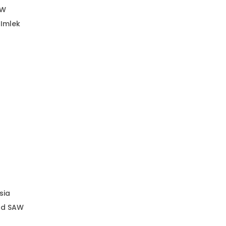
AW
 Imlek
sia
ad SAW