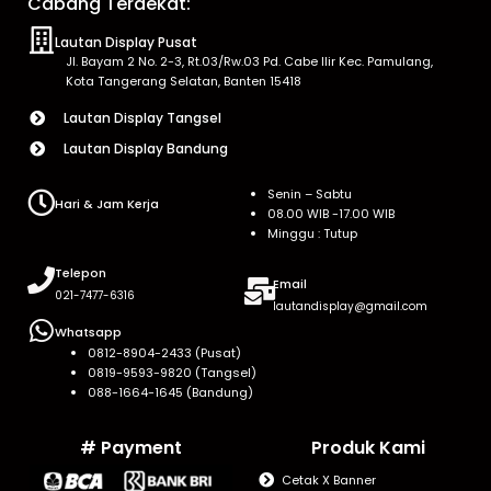
Cabang Terdekat:
Lautan Display Pusat
Jl. Bayam 2 No. 2-3, Rt.03/Rw.03 Pd. Cabe Ilir Kec. Pamulang,
Kota Tangerang Selatan, Banten 15418
Lautan Display Tangsel
Lautan Display Bandung
Senin – Sabtu
Hari & Jam Kerja
08.00 WIB -17.00 WIB
Minggu : Tutup
Telepon
Email
021-7477-6316
lautandisplay@gmail.com
Whatsapp
0812-8904-2433 (Pusat)
0819-9593-9820 (Tangsel)
088-1664-1645 (Bandung)
# Payment
Produk Kami
Cetak X Banner