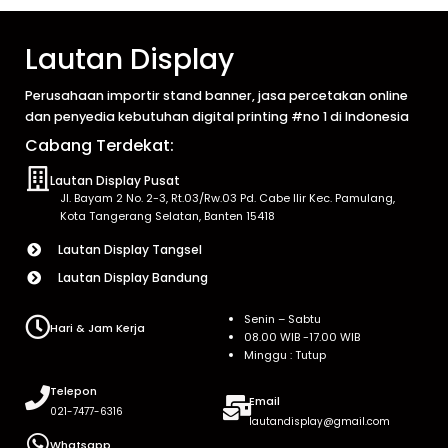
Lautan Display
Perusahaan importir stand banner, jasa percetakan online
dan penyedia kebutuhan digital printing #no 1 di Indonesia
Cabang Terdekat:
Lautan Display Pusat
Jl. Bayam 2 No. 2-3, Rt.03/Rw.03 Pd. Cabe Ilir Kec. Pamulang,
Kota Tangerang Selatan, Banten 15418
Lautan Display Tangsel
Lautan Display Bandung
Senin – Sabtu
Hari & Jam Kerja
08.00 WIB -17.00 WIB
Minggu : Tutup
Telepon
Email
021-7477-6316
lautandisplay@gmail.com
Whatsapp